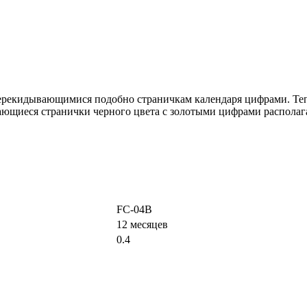
 перекидывающимися подобно страничкам календаря цифрами. Теп
вающиеся странички черного цвета с золотыми цифрами
располаг
FC-04B
12 месяцев
0.4