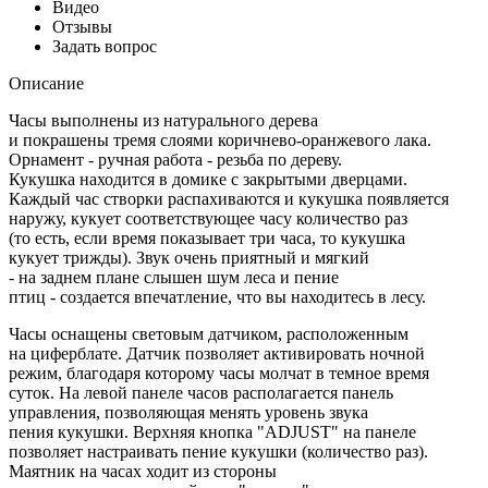
Видео
Отзывы
Задать вопрос
Описание
Часы выполнены из натурального дерева
и покрашены тремя слоями коричнево-оранжевого лака.
Орнамент - ручная работа - резьба по дереву.
Кукушка находится в домике с закрытыми дверцами.
Каждый час створки распахиваются и кукушка появляется
наружу, кукует соответствующее часу количество раз
(то есть, если время показывает три часа, то кукушка
кукует трижды). Звук очень приятный и мягкий
- на заднем плане слышен шум леса и пение
птиц - создается впечатление, что вы находитесь в лесу.
Часы оснащены световым датчиком, расположенным
на циферблате. Датчик позволяет активировать ночной
режим, благодаря которому часы молчат в темное время
суток. На левой панеле часов располагается панель
управления, позволяющая менять уровень звука
пения кукушки. Верхняя кнопка "ADJUST" на панеле
позволяет настраивать пение кукушки (количество раз).
Маятник на часах ходит из стороны