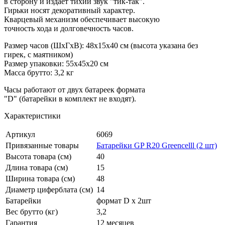
в сторону и издает тихий звук "тик-так".
Гирьки носят декоративный характер.
Кварцевый механизм обеспечивает высокую
точность хода и долговечность часов.
Размер часов (ШхГхВ): 48х15х40 см (высота указана без
гирек, с маятником)
Размер упаковки: 55х45х20 см
Масса брутто: 3,2 кг
Часы работают от двух батареек формата
"D" (батарейки в комплект не входят).
Характеристики
Артикул
6069
Привязанные товары
Батарейки GP R20 Greencelll (2 шт)
Высота товара (см)
40
Длина товара (см)
15
Ширина товара (см)
48
Диаметр циферблата (см)
14
Батарейки
формат D х 2шт
Вес брутто (кг)
3,2
Гарантия
12 месяцев