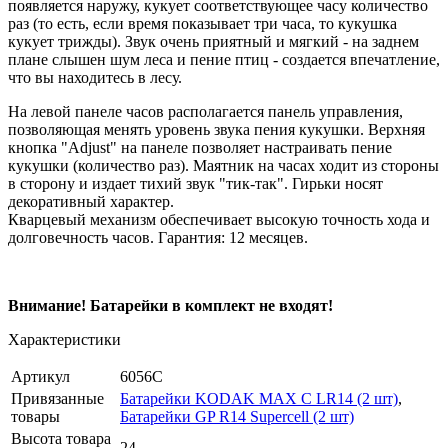
появляется наружу, кукует соответствующее часу количество
раз (то есть, если время показывает три часа, то кукушка
кукует трижды). Звук очень приятный и мягкий - на заднем
плане слышен шум леса и пение птиц - создается впечатление,
что вы находитесь в лесу.
На левой панеле часов располагается панель управления,
позволяющая менять уровень звука пения кукушки. Верхняя
кнопка "Adjust" на панеле позволяет настраивать пение
кукушки (количество раз). Маятник на часах ходит из стороны
в сторону и издает тихий звук "тик-так". Гирьки носят
декоративный характер.
Кварцевый механизм обеспечивает высокую точность хода и
долговечность часов. Гарантия: 12 месяцев.
Внимание! Батарейки в комплект не входят!
Характеристики
Артикул
6056C
Привязанные
Батарейки KODAK MAX C LR14 (2 шт)
,
товары
Батарейки GP R14 Supercell (2 шт)
Высота товара
24