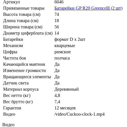
Артикул
6046
Привязанные товары
Батарейки GP R20 Greencelll (2 шт)
Высота товара (см)
74
Длина товара (см)
18
Ширина товара (см)
56
Диаметр циферблата (см)
14
Батарейки
формат D х 2шт
Механизм
кварцевые
Цифры
римские
Частота боя
полчаса
Качающийся маятник
Да
Изменение громкости
Да
Вращающиеся элементы
Да
Датчик света
Да
Материал корпуса
Деревянный
Вес нетто (кг)
4,8
Вес брутто (кг)
7,4
Гарантия
12 месяцев
Видео
/video/Cuckoo-clock-1.mp4
Видео