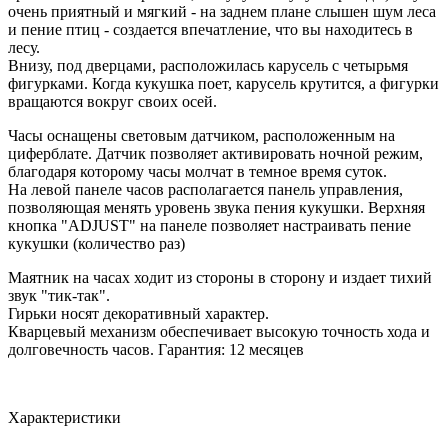
очень приятный и мягкий - на заднем плане слышен шум леса
и пение птиц - создается впечатление, что вы находитесь в
лесу.
Внизу, под дверцами, расположилась карусель с четырьмя
фигурками. Когда кукушка поет, карусель крутится, а фигурки
вращаются вокруг своих осей.
Часы оснащены световым датчиком, расположенным на
циферблате. Датчик позволяет активировать ночной режим,
благодаря которому часы молчат в темное время суток.
На левой панеле часов располагается панель управления,
позволяющая менять уровень звука пения кукушки. Верхняя
кнопка "ADJUST" на панеле позволяет настраивать пение
кукушки (количество раз)
Маятник на часах ходит из стороны в сторону и издает тихий
звук "тик-так".
Гирьки носят декоративный характер.
Кварцевый механизм обеспечивает высокую точность хода и
долговечность часов. Гарантия: 12 месяцев
Характеристики